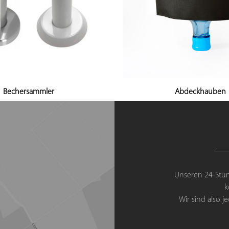
Bechersammler
Abdeckhauben
Unseren 24-Stun
k
Wir sind also 