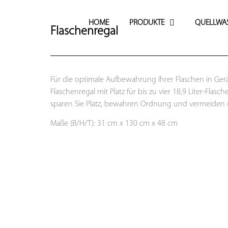
HOME
PRODUKTE
QUELLWA
Flaschenregal
Für die optimale Aufbewahrung Ihrer Flaschen in Ge
Flaschenregal mit Platz für bis zu vier 18,9 Liter-Fla
sparen Sie Platz, bewahren Ordnung und vermeiden
Maße (B/H/T): 31 cm x 130 cm x 48 cm