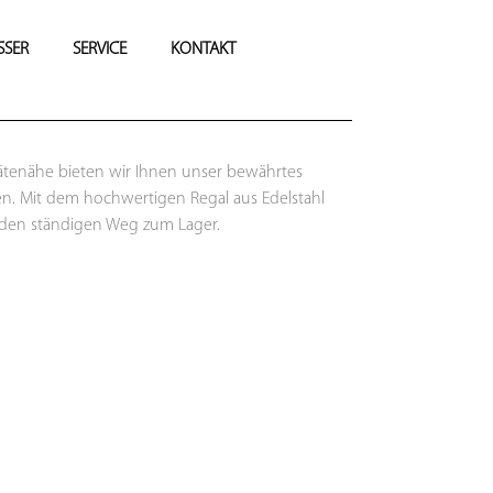
SSER
SERVICE
KONTAKT
rätenähe bieten wir Ihnen unser bewährtes
schen. Mit dem hochwertigen Regal aus Edelstahl
 den ständigen Weg zum Lager.