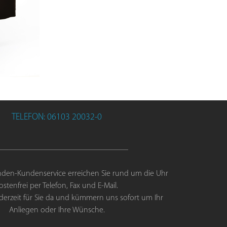
TELEFON: 06103 20032-0
den-Kundenservice erreichen Sie rund um die Uhr
ostenfrei per Telefon, Fax und E-Mail.
jederzeit für Sie da und kümmern uns sofort um Ihr
Anliegen oder Ihre Wünsche.