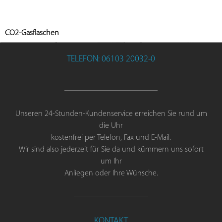
CO2-Gasflaschen
TELEFON: 06103 20032-0
Unseren 24-Stunden-Kundenservice erreichen Sie rund um
die Uhr
kostenfrei per Telefon, Fax und E-Mail.
Wir sind also jederzeit für Sie da und kümmern uns sofort
um Ihr
Anliegen oder Ihre Wünsche.
KONTAKT